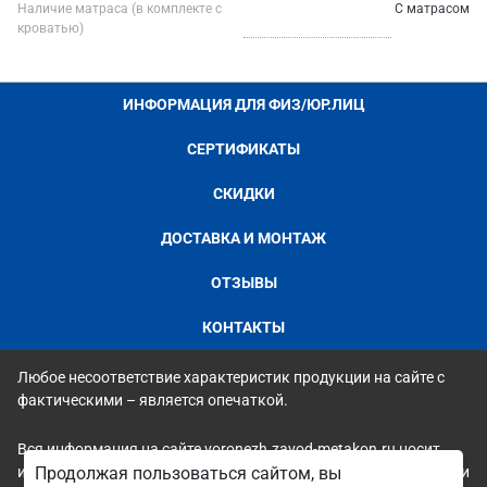
Наличие матраса (в комплекте с
С матрасом
кроватью)
ИНФОРМАЦИЯ ДЛЯ ФИЗ/ЮР.ЛИЦ
СЕРТИФИКАТЫ
СКИДКИ
ДОСТАВКА И МОНТАЖ
ОТЗЫВЫ
КОНТАКТЫ
Любое несоответствие характеристик продукции на сайте с
фактическими – является опечаткой.
Вся информация на сайте voronezh.zavod-metakon.ru носит
исключительно ознакомительный и справочный характер и ни
Продолжая пользоваться сайтом, вы