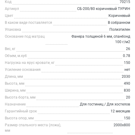
Код
70215
Артикул
СБ-200/80 коричневый ТУРИН
Цвет
Коричневый
В каком виде поставляется
В собранном
Упаковка
Полиэтилен
Основание под матрац
Фанера толщиной 6 мм, спанбонд
100 г/м2
Вес, кг
26
Объем, м.куб
0.78
Нагрузка на ярус кровати, кг
150
Усиление основания
нет
Длина, мм
2030
Высота, мм
490
Ширина, мм
830
Высота борта, мм
20
Назначение
Для гостиниц / Для хостелов
Гарантийный срок
12 месяцев
Высота опор, мм
150
Размер спального места (ложа),
2000х800
мм