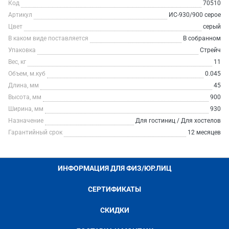
Код
70510
Артикул
ИС-930/900 серое
Цвет
серый
В каком виде поставляется
В собранном
Упаковка
Стрейч
Вес, кг
11
Объем, м.куб
0.045
Длина, мм
45
Высота, мм
900
Ширина, мм
930
Назначение
Для гостиниц / Для хостелов
Гарантийный срок
12 месяцев
ИНФОРМАЦИЯ ДЛЯ ФИЗ/ЮР.ЛИЦ
СЕРТИФИКАТЫ
СКИДКИ