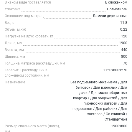
В каком виде поставляется
В сложенном
Упаковка
Полиэтилен
Основание под матрац
Ламели деревянные
Вес, кг
11.8
Объем, м.куб
0.22
Нагрузка на ярус кровати, кг
120
Длина, мм
1900
Высота, мм
440
Ширина, мм
800
Толщина матраса раскладушки, мм
70
Габариты раскладушки в
1150х800х270
сложенном состоянии, мм
Назначение
Без подъемного механизма / Для
бытовок / Для взрослых / Для
дачи / Для малогабаритных
квартир / Для общежитий / Для
пионерских лагерей / Для
подростков / Для рабочих / Для
хостелов / Со спинкой /
Стандартные
Размер спального места (ложа),
1900х800
мм