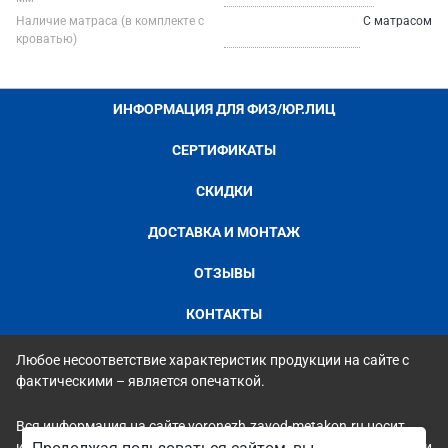
Наличие матраса (в комплекте с
С матрасом
кроватью)
ИНФОРМАЦИЯ ДЛЯ ФИЗ/ЮР.ЛИЦ
СЕРТИФИКАТЫ
СКИДКИ
ДОСТАВКА И МОНТАЖ
ОТЗЫВЫ
КОНТАКТЫ
Любое несоответствие характеристик продукции на сайте с
фактическими – является опечаткой.
Вся информация на сайте voronezh.zavod-metakon.ru носит
исключительно ознакомительный и справочный характер и ни