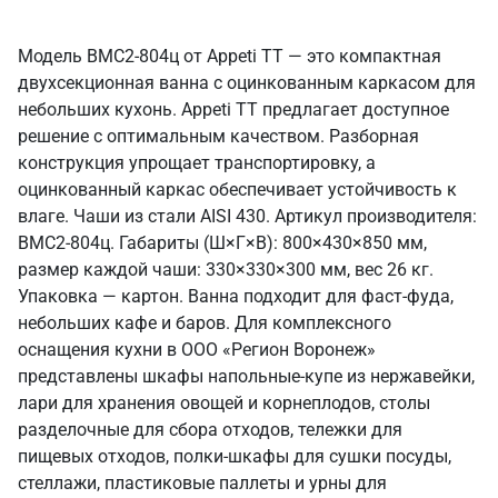
Модель ВМС2-804ц от Appeti ТТ — это компактная
двухсекционная ванна с оцинкованным каркасом для
небольших кухонь. Appeti ТТ предлагает доступное
решение с оптимальным качеством. Разборная
конструкция упрощает транспортировку, а
оцинкованный каркас обеспечивает устойчивость к
влаге. Чаши из стали AISI 430. Артикул производителя:
ВМС2-804ц. Габариты (Ш×Г×В): 800×430×850 мм,
размер каждой чаши: 330×330×300 мм, вес 26 кг.
Упаковка — картон. Ванна подходит для фаст-фуда,
небольших кафе и баров. Для комплексного
оснащения кухни в ООО «Регион Воронеж»
представлены шкафы напольные-купе из нержавейки,
лари для хранения овощей и корнеплодов, столы
разделочные для сбора отходов, тележки для
пищевых отходов, полки-шкафы для сушки посуды,
стеллажи, пластиковые паллеты и урны для