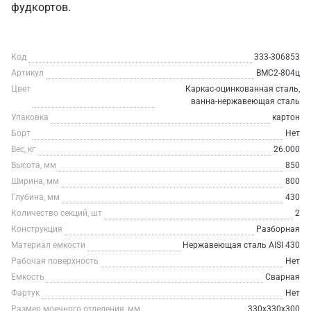
фудкортов.
Код
333-306853
Артикул
ВМС2-804ц
Цвет
Каркас-оцинкованная сталь,
ванна-нержавеющая сталь
Упаковка
картон
Борт
Нет
Вес, кг
26.000
Высота, мм
850
Ширина, мм
800
Глубина, мм
430
Количество секций, шт
2
Конструкция
Разборная
Материал емкости
Нержавеющая сталь AISI 430
Рабочая поверхность
Нет
Емкость
Сварная
Фартук
Нет
Размер моечного отделения, мм
330х330х300