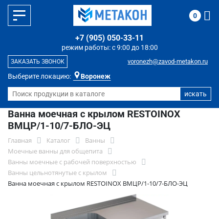
0
+7 (905) 050-33-11
режим работы: с 9:00 до 18:00
voronezh@zavod-metakon.ru
ЗАКАЗАТЬ ЗВОНОК
Выберите локацию:
Воронеж
Ванна моечная с крылом RESTOINOX
ВМЦР/1-10/7-БЛО-ЭЦ
Главная
Каталог
Ванны
Моечные ванны для общепита
Ванны моечные с рабочей поверхностью
Ванны цельнотянутые с крылом
Ванна моечная с крылом RESTOINOX ВМЦР/1-10/7-БЛО-ЭЦ