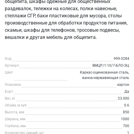
общепита, шкафы одежные для общественных
раздевалок, тележки на колесах, полки навесные,
стеллажи СГР, баки пластиковые для мусора, столы
производственные для обработки продуктов питания,
скамьи, шкафы для телефонов, тросовые подвесы,
вешалки и другая мебель для общепита.
Код
999-3284
Артикул
ВМЦР/1-10/7-БЛО-ЭЦ
Цвет
Каркас-оцинкованная сталь,
ванна-нержавеющая сталь
Упаковка
картон
Борт
Да
Вес, кг
23.000
Объем, м.куб
0.6
Высота, мм
850
Ширина, мм
1000
Глубина, мм
700
Количество секций, шт
1