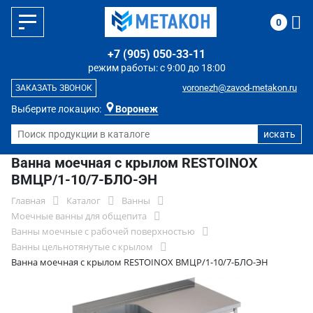
0
+7 (905) 050-33-11
режим работы: с 9:00 до 18:00
voronezh@zavod-metakon.ru
ЗАКАЗАТЬ ЗВОНОК
Выберите локацию:
Воронеж
Ванна моечная с крылом RESTOINOX
ВМЦР/1-10/7-БЛО-ЭН
Главная
Каталог
Ванны
Моечные ванны для общепита
Ванны моечные с рабочей поверхностью
Ванны цельнотянутые с крылом
Ванна моечная с крылом RESTOINOX ВМЦР/1-10/7-БЛО-ЭН