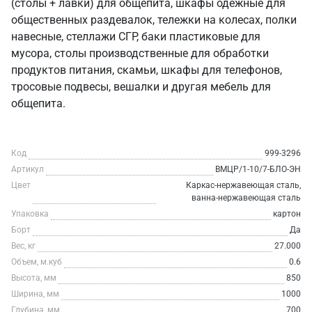
(столы + лавки) для общепита, шкафы одежные для
общественных раздевалок, тележки на колесах, полки
навесные, стеллажи СГР, баки пластиковые для
мусора, столы производственные для обработки
продуктов питания, скамьи, шкафы для телефонов,
тросовые подвесы, вешалки и другая мебель для
общепита.
Код
999-3296
Артикул
ВМЦР/1-10/7-БЛО-ЭН
Цвет
Каркас-нержавеющая сталь,
ванна-нержавеющая сталь
Упаковка
картон
Борт
Да
Вес, кг
27.000
Объем, м.куб
0.6
Высота, мм
850
Ширина, мм
1000
Глубина, мм
700