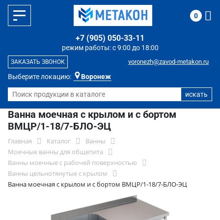
0
+7 (905) 050-33-11
режим работы: с 9:00 до 18:00
voronezh@zavod-metakon.ru
ЗАКАЗАТЬ ЗВОНОК
Выберите локацию:
Воронеж
Ванна моечная с крылом и с бортом
ВМЦР/1-18/7-БЛО-ЭЦ
Главная
Каталог
Ванны
Моечные ванны для общепита
Ванны моечные с рабочей поверхностью
Ванны цельнотянутые с крылом
Ванна моечная с крылом и с бортом ВМЦР/1-18/7-БЛО-ЭЦ