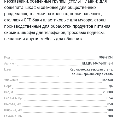
нержавейки, обеденные группы (столы + лавки) для
общепита, шкафы одежные для общественных
раздевалок, тележки на колесах, полки навесные,
стеллажи СГР, баки пластиковые для мусора, столы
производственные для обработки продуктов питания,
скамьи, шкафы для телефонов, тросовые подвесы,
вешалки и другая мебель для общепита.
Код
999-9134
Артикул
ВМЦР/1-9/7-БПП-ЭН
Цвет
Каркас-нержавеющая сталь,
ванна-нержавеющая сталь
Упаковка
картон
Борт
Да
Вес, кг
23.000
Объем, м.куб
0.54
Высота, мм
850
Ширина, мм
900
Глубина, мм
700