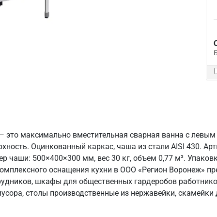
 это максимально вместительная сварная ванна с левым 
ность. Оцинкованный каркас, чаша из стали AISI 430. Ар
р чаши: 500×400×300 мм, вес 30 кг, объем 0,77 м³. Упаков
я комплексного оснащения кухни в ООО «Регион Воронеж» 
рудников, шкафы для общественных гардеробов работнико
мусора, столы производственные из нержавейки, скамейки