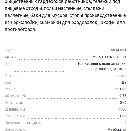
общественных гардеробов работников, тележки под
пищевые отходы, полки настенные, стеллажи
паллетные, баки для мусора, столы производственные
из нержавейки, скамейки для раздевалок, шкафы для
противогазов.
Код
999-6924
Артикул
ВМСР/1-11/6-БПП-ЭЦ
Цвет
Каркас-оцинкованная сталь,
ванна-нержавеющая сталь
Упаковка
картон
Борт
Да
Вес, кг
28.000
Объем, м.куб
0.56
Высота, мм
850
Ширина, мм
1100
Глубина, мм
600
Количество секций, шт
1
Конструкция
Разборная