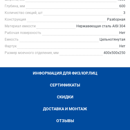
Глубина, мм
600
Количество секций, шт
3
Конструкция
Разборная
Материал емкости
Нержавеющая сталь AISI 304
Рабочая поверхность
Нет
Емкость
Цельнотянутая
Фартук
Нет
Размер моечного отделения, мм
400х500х250
ИНФОРМАЦИЯ ДЛЯ ФИЗ/ЮР.ЛИЦ
СЕРТИФИКАТЫ
СКИДКИ
ДОСТАВКА И МОНТАЖ
ОТЗЫВЫ