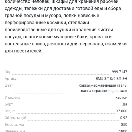
количество человек, шкафы для хранения рабочей
одежды, тележки для доставки готовой еды и сбора
грязной посуды и мусора, полки навесные
перфорированные косынки, стеллажи
производственные для сушки и хранения чистой
посуды, пластиковые мусорные баки, кровати и
постельные принадлежности для персонала, скамейки
для посетителей.
Код
999-7147
Артикул
ВМЦ-3/18/6-БП-ЭН
Цвет
Каркас-нержавеющая сталь,
ванна-нержавеющая сталь
Упаковка
картон
Борт
Да
Вес, кг
37.000
Объем, м.куб
0.92
Высота, мм
850
Ширина, мм
1800