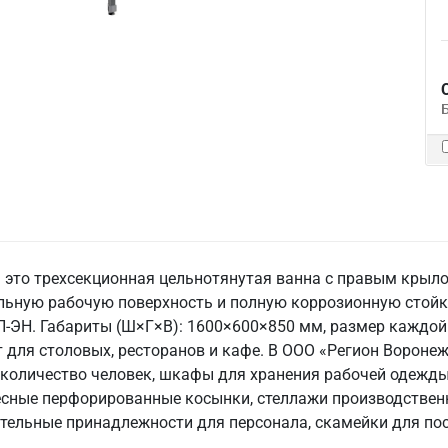
это трехсекционная цельнотянутая ванна с правым крыло
ельную рабочую поверхность и полную коррозионную стойко
П-ЭН. Габариты (Ш×Г×В): 1600×600×850 мм, размер каждой 
ит для столовых, ресторанов и кафе. В ООО «Регион Воро
 количество человек, шкафы для хранения рабочей одежды,
весные перфорированные косынки, стеллажи производствен
стельные принадлежности для персонала, скамейки для пос