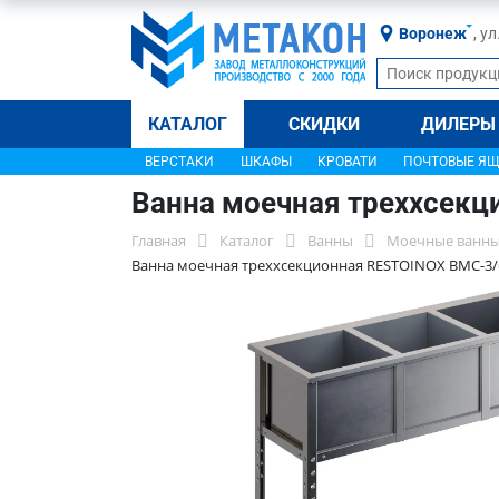
Воронеж
, у
КАТАЛОГ
СКИДКИ
ДИЛЕРЫ
ВЕРСТАКИ
ШКАФЫ
КРОВАТИ
ПОЧТОВЫЕ Я
Ванна моечная треххсекц
Главная
Каталог
Ванны
Моечные ванны
Ванна моечная треххсекционная RESTOINOX ВМС-3/