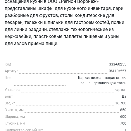
оснащения кухни в ООО «Регион Воронеж»
представлены шкафы для кухонного инвентаря, лари
разборные для фруктов, столы кондитерские для
пекарен, тележки шпильки для гастроемкостей, полки
для линии раздачи, стеллажи технологические из
нержавейки, пластиковые паллеты пищевые и урны
для залов приема пищи.
Код
333-60255
Артикул
ВМ-19/557
Цвет
Каркас-нержавеющая сталь,
ванна-нержавеющая сталь
Упаковка
картон
Борт
Да
Вес, кг
16.700
Высота, мм
850
Ширина, мм
600
Глубина, мм
700
Количество секций, шт
1