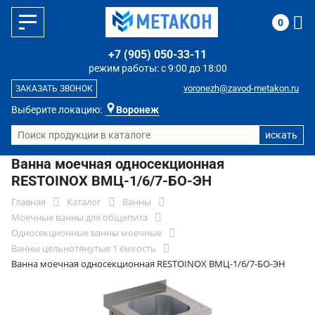
0
+7 (905) 050-33-11
режим работы: с 9:00 до 18:00
voronezh@zavod-metakon.ru
ЗАКАЗАТЬ ЗВОНОК
Выберите локацию:
Воронеж
Ванна моечная односекционная
RESTOINOX ВМЦ-1/6/7-БО-ЭН
Главная
Каталог
Ванны
Моечные ванны для общепита
Односекционные ванны моечные
Ванны цельнотянутые 1 ёмкость
Ванна моечная односекционная RESTOINOX ВМЦ-1/6/7-БО-ЭН