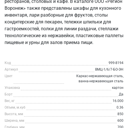
ресторанов, столовых и кафе. В каталоге ООО «Регион
Воронеж» также представлены шкафы для кухонного
инвентаря, лари разборные для фруктов, столы
кондитерские для пекарен, тележки шпильки для
гастроемкостей, полки для линии раздачи, стеллажи
технологические из нержавейки, пластиковые паллеты
пищевые и урны для залов приема пищи.
Код
999-8194
Артикул
ВМЦ-1/6/7-БО-ЭН
Цвет
Каркас-нержавеющая сталь,
ванна-нержавеющая сталь
Упаковка
картон
Борт
Да
Вес, кг
16.000
Объем, м.куб
0.36
Высота, мм
850
Ширина, мм
600
Глубина, мм
700