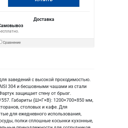
Доставка
Самовывоз
Бесплатно.
Сравнение
 для заведений с высокой проходимостью.
AISI 304 и бесшовными чашами из стали
Фартук защищает стену от брызг.
/557. Габариты (Ш×Г×В): 1200×700×850 мм,
сторанов, столовых и кафе. Для
тые для ежедневного использования,
посуды, полки сплошные косынки кухонные,
тельные принадлежности для сотрудников.