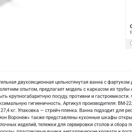
ительная двухсекционная цельнотянутая ванна с фартуком
голетним опытом, предлагает модель с каркасом из трубы 
мыть крупногабаритную посуду, противни и гастроемкости. 
ксимальную гигиеничность. Артикул производителя: ВМ-22
7,4 кг. Упаковка — стрейч-пленка. Ванна подходит для ре
гион Воронеж» также представлены кухонные шкафы откры
лочных изделий, тележки для сервировки столов и сбора 
осуды, пластиковые ящики, металлические кровати и пос