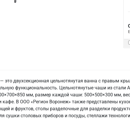
 это двухсекционная цельнотянутая ванна с правым кры
ьную функциональность. Цельнотянутые чаши из стали AIS
0×700×850 мм, размер каждой чаши: 500×500×300 мм, вес 3
 и кафе. В ООО «Регион Воронеж» также представлены кух
ощей и фруктов, столы разделочные для разделки продукт
я сушки столовых приборов и посуды, стеллажи технологи