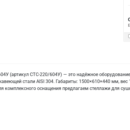
04У (артикул СТС-220/604У) — это надёжное оборудование
авеющей стали AISI 304. Габариты: 1500×610×440 мм, вес 10
Для комплексного оснащения предлагаем стеллажи для суш