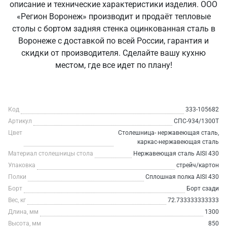
описание и технические характеристики изделия. ООО
«Регион Воронеж» производит и продаёт тепловые
столы с бортом задняя стенка оцинкованная сталь в
Воронеже с доставкой по всей России, гарантия и
скидки от производителя. Сделайте вашу кухню
местом, где все идет по плану!
Код
333-105682
Артикул
СПС-934/1300Т
Цвет
Столешница- нержавеющая сталь,
каркас-нержавеющая сталь
Материал столешницы стола
Нержавеющая сталь AISI 430
Упаковка
стрейч/картон
Полки
Сплошная полка AISI 430
Борт
Борт сзади
Вес, кг
72.733333333333
Длина, мм
1300
Высота, мм
850