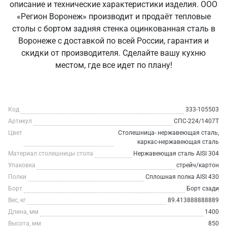
описание и технические характеристики изделия. ООО
«Регион Воронеж» производит и продаёт тепловые
столы с бортом задняя стенка оцинкованная сталь в
Воронеже с доставкой по всей России, гарантия и
скидки от производителя. Сделайте вашу кухню
местом, где все идет по плану!
Код
333-105503
Артикул
СПС-224/1407Т
Цвет
Столешница- нержавеющая сталь,
каркас-нержавеющая сталь
Материал столешницы стола
Нержавеющая сталь AISI 304
Упаковка
стрейч/картон
Полки
Сплошная полка AISI 430
Борт
Борт сзади
Вес, кг
89.413888888889
Длина, мм
1400
Высота, мм
850