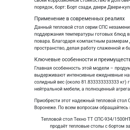
своей коррозионной стойкостью и долгове
порядок, борт: Борт сзади, двери Двери-к
Применение в современных реалиях
Данный тепловой стол серии СПС незаменим
поддержания температуры готовых блюд в 
повара. Благодаря компактным размерам д
пространство, делая работу слаженной и б
Ключевые особенности и преимущест
Главная особенность этой модели – проду
выдерживают интенсивные ежедневные нагр
солидный вес (около 81.833333333333 кг) 
нейтральной мебели, а полноценный агрег
Приобрести этот надежный тепловой стол 
Воронеже. По всем вопросам обращайтесь 
Тепловой стол Техно ТТ СПС-934/1500НТ
продаёт тепловые столы с бортом з