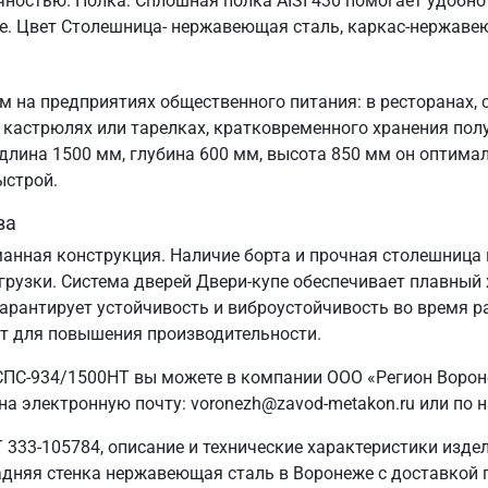
чностью. Полка: Сплошная полка AISI 430 помогает удобн
упе. Цвет Столешница- нержавеющая сталь, каркас-нержаве
 на предприятиях общественного питания: в ресторанах, 
кастрюлях или тарелках, кратковременного хранения пол
лина 1500 мм, глубина 600 мм, высота 850 мм он оптима
ыстрой.
ва
манная конструкция. Наличие борта и прочная столешница 
узки. Система дверей Двери-купе обеспечивает плавный х
гарантирует устойчивость и виброустойчивость во время р
ат для повышения производительности.
СПС-934/1500НТ вы можете в компании ООО «Регион Вороне
на электронную почту: voronezh@zavod-metakon.ru или по
 333-105784, описание и технические характеристики изде
адняя стенка нержавеющая сталь в Воронеже с доставкой по