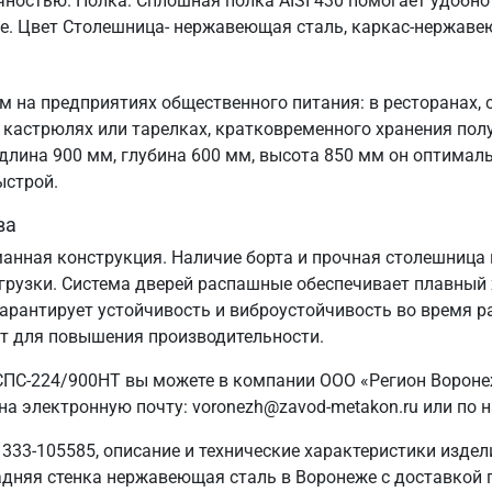
чностью. Полка: Сплошная полка AISI 430 помогает удобн
ые. Цвет Столешница- нержавеющая сталь, каркас-нержаве
 на предприятиях общественного питания: в ресторанах, 
кастрюлях или тарелках, кратковременного хранения пол
лина 900 мм, глубина 600 мм, высота 850 мм он оптимал
ыстрой.
ва
манная конструкция. Наличие борта и прочная столешница 
узки. Система дверей распашные обеспечивает плавный х
гарантирует устойчивость и виброустойчивость во время р
ат для повышения производительности.
СПС-224/900НТ вы можете в компании ООО «Регион Воронеж
на электронную почту: voronezh@zavod-metakon.ru или по
333-105585, описание и технические характеристики изде
адняя стенка нержавеющая сталь в Воронеже с доставкой по