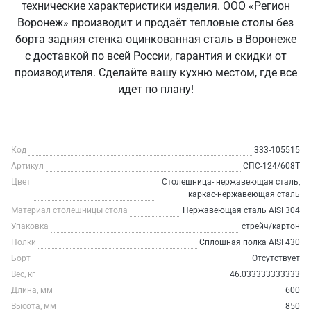
технические характеристики изделия. ООО «Регион
Воронеж» производит и продаёт тепловые столы без
борта задняя стенка оцинкованная сталь в Воронеже
с доставкой по всей России, гарантия и скидки от
производителя. Сделайте вашу кухню местом, где все
идет по плану!
Код
333-105515
Артикул
СПС-124/608Т
Цвет
Столешница- нержавеющая сталь,
каркас-нержавеющая сталь
Материал столешницы стола
Нержавеющая сталь AISI 304
Упаковка
стрейч/картон
Полки
Сплошная полка AISI 430
Борт
Отсутствует
Вес, кг
46.033333333333
Длина, мм
600
Высота, мм
850