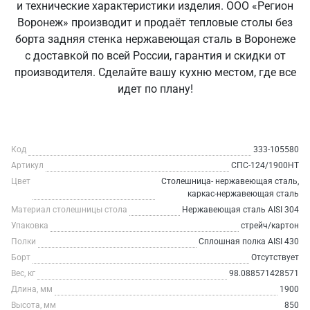
и технические характеристики изделия. ООО «Регион
Воронеж» производит и продаёт тепловые столы без
борта задняя стенка нержавеющая сталь в Воронеже
с доставкой по всей России, гарантия и скидки от
производителя. Сделайте вашу кухню местом, где все
идет по плану!
Код
333-105580
Артикул
СПС-124/1900НТ
Цвет
Столешница- нержавеющая сталь,
каркас-нержавеющая сталь
Материал столешницы стола
Нержавеющая сталь AISI 304
Упаковка
стрейч/картон
Полки
Сплошная полка AISI 430
Борт
Отсутствует
Вес, кг
98.088571428571
Длина, мм
1900
Высота, мм
850