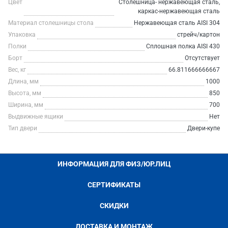
Цвет
Столешница- нержавеющая сталь,
каркас-нержавеющая сталь
Материал столешницы стола
Нержавеющая сталь AISI 304
Упаковка
стрейч/картон
Полки
Сплошная полка AISI 430
Борт
Отсутствует
Вес, кг
66.811666666667
Длина, мм
1000
Высота, мм
850
Ширина, мм
700
Выдвижные ящики
Нет
Тип двери
Двери-купе
ИНФОРМАЦИЯ ДЛЯ ФИЗ/ЮР.ЛИЦ
СЕРТИФИКАТЫ
СКИДКИ
ДОСТАВКА И МОНТАЖ