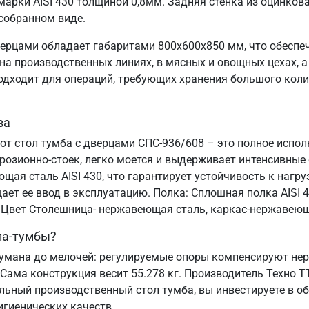
рки AISI 430 толщиной 0,8мм. Задняя стенка из оцинков
 собранном виде.
ерцами обладает габаритами 800х600х850 мм, что обеспе
а производственных линиях, в мясных и овощных цехах, а 
подходит для операций, требующих хранения большого коли
ва
от стол тумба с дверцами СПС-936/608 – это полное испо
озионно-стоек, легко моется и выдерживает интенсивные
ая сталь AISI 430, что гарантирует устойчивость к нагруз
ает ее ввод в эксплуатацию. Полка: Сплошная полка AISI
и. Цвет Столешница- нержавеющая сталь, каркас-нержавеющ
ла-тумбы?
умана до мелочей: регулируемые опоры компенсируют неро
 Сама конструкция весит 55.278 кг. Производитель Техно Т
льный производственный стол тумба, вы инвестируете в о
игиенических качеств.