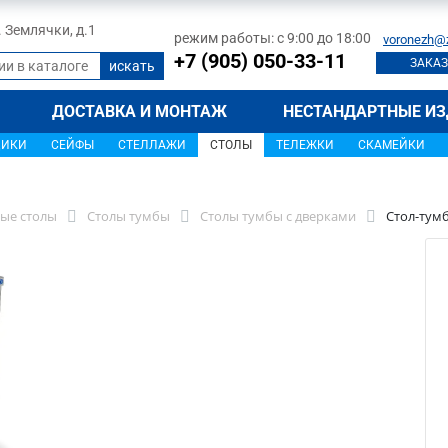
л. Землячки, д.1
режим работы: с 9:00 до 18:00
voronezh@
+7 (905) 050-33-11
ЗАКАЗ
ДОСТАВКА И МОНТАЖ
НЕСТАНДАРТНЫЕ ИЗ
ЩИКИ
СЕЙФЫ
СТЕЛЛАЖИ
СТОЛЫ
ТЕЛЕЖКИ
СКАМЕЙКИ
ые столы
Столы тумбы
Столы тумбы с дверками
Стол-тумб