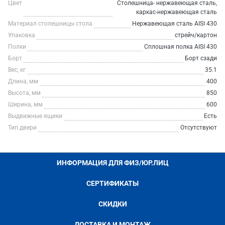
Цвет
Столешница- нержавеющая сталь,
каркас-нержавеющая сталь
Материал столешницы стола
Нержавеющая сталь AISI 430
Упаковка
стрейч/картон
Полки
Сплошная полка AISI 430
Борт
Борт сзади
Вес, кг
35.1
Длина, мм
400
Высота, мм
850
Ширина, мм
600
Выдвижные ящики
Есть
Тип двери
Отсутствуют
ИНФОРМАЦИЯ ДЛЯ ФИЗ/ЮР.ЛИЦ
СЕРТИФИКАТЫ
СКИДКИ
ДОСТАВКА И МОНТАЖ