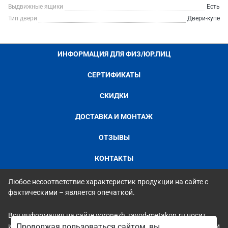
Выдвижные ящики
Есть
Тип двери
Двери-купе
ИНФОРМАЦИЯ ДЛЯ ФИЗ/ЮР.ЛИЦ
СЕРТИФИКАТЫ
СКИДКИ
ДОСТАВКА И МОНТАЖ
ОТЗЫВЫ
КОНТАКТЫ
Любое несоответствие характеристик продукции на сайте с
фактическими – является опечаткой.
Вся информация на сайте voronezh.zavod-metakon.ru носит
исключительно ознакомительный и справочный характер и ни
Продолжая пользоваться сайтом, вы