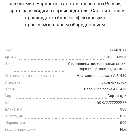
дверками в Воронеже с доставкой по всей России,
гарантия и скидки от производителя. Сделайте ваше
производство более эффективным с
профессиональным оборудованием.
Код
333-87633
Артикул
СПС-934/908
Цвет
Столешница- нержавеющая сталь,
каркас-нержавеющая сталь
Материал столешницы стола
Нержавеющая сталь AISI 430
Упаковка
стрейч/картон
Полки
Сплошная полка AISI 430
Борт
Борт сзади
Вес, кг
58.372222222222
Длина, мм
900
Высота, мм
850
Ширина, мм
800
Выдвижные ящики
Нет