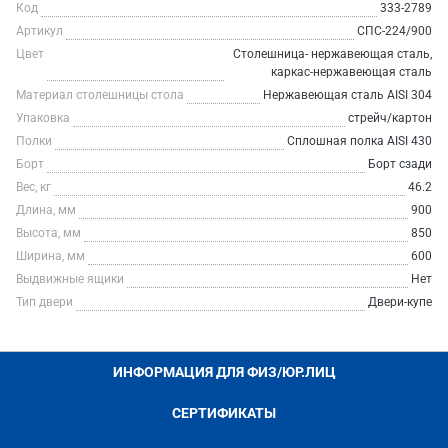
Код
333-2789
Артикул
СПС-224/900
Цвет
Столешница- нержавеющая сталь,
каркас-нержавеющая сталь
Материал столешницы стола
Нержавеющая сталь AISI 304
Упаковка
стрейч/картон
Полки
Сплошная полка AISI 430
Борт
Борт сзади
Вес, кг
46.2
Длина, мм
900
Высота, мм
850
Ширина, мм
600
Выдвижные ящики
Нет
Тип двери
Двери-купе
ИНФОРМАЦИЯ ДЛЯ ФИЗ/ЮР.ЛИЦ
СЕРТИФИКАТЫ