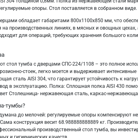
SI 304 толщиной 0,8мм. Полка из нержавеющей стали марк
егулируемые опоры. Стол поставляется в собранном виде.
ерцами обладает габаритами 800х1100х850 мм, что обесп
на производственных линиях, в мясных и овощных цехах, а
подходит для операций, требующих хранения большого коли
ва
от стол тумба с дверцами СПС-224/1108 – это полное исп
озионно-стоек, легко моется и выдерживает интенсивные
ая сталь AISI 304, что гарантирует устойчивость к нагруз
ввод в эксплуатацию. Полка: Сплошная полка AISI 430 пом
 Цвет Столешница- нержавеющая сталь, каркас-нержавеюща
ла-тумбы?
думана до мелочей: регулируемые опоры компенсируют нер
 Сама конструкция весит 68.988888888889 кг. Производите
офессиональный производственный стол тумба, вы инвестир
ных и гигиенических качеств.