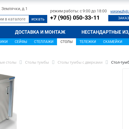
л. Землячки, д.1
режим работы: с 9:00 до 18:00
voronezh@
+7 (905) 050-33-11
ЗАКАЗ
ДОСТАВКА И МОНТАЖ
НЕСТАНДАРТНЫЕ ИЗ
ЩИКИ
СЕЙФЫ
СТЕЛЛАЖИ
СТОЛЫ
ТЕЛЕЖКИ
СКАМЕЙКИ
ые столы
Столы тумбы
Столы тумбы с дверками
Стол-тумб