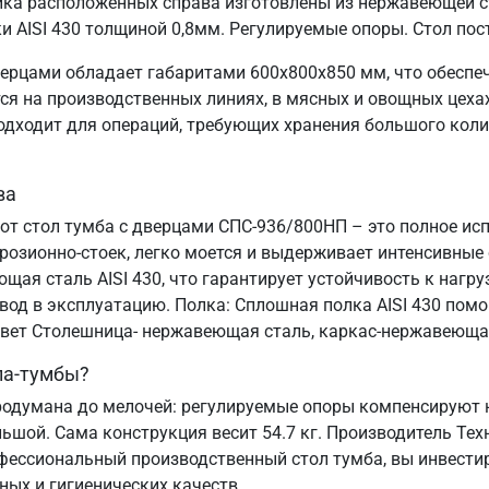
ка расположенных справа изготовлены из нержавеющей ст
 AISI 430 толщиной 0,8мм. Регулируемые опоры. Стол пос
ерцами обладает габаритами 600х800х850 мм, что обеспе
 на производственных линиях, в мясных и овощных цехах,
подходит для операций, требующих хранения большого коли
ва
тот стол тумба с дверцами СПС-936/800НП – это полное ис
озионно-стоек, легко моется и выдерживает интенсивные
ая сталь AISI 430, что гарантирует устойчивость к нагруз
ввод в эксплуатацию. Полка: Сплошная полка AISI 430 пом
 Цвет Столешница- нержавеющая сталь, каркас-нержавеюща
ла-тумбы?
одумана до мелочей: регулируемые опоры компенсируют н
льшой. Сама конструкция весит 54.7 кг. Производитель Тех
офессиональный производственный стол тумба, вы инвестир
ных и гигиенических качеств.