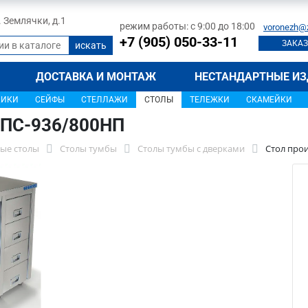
л. Землячки, д.1
режим работы: с 9:00 до 18:00
voronezh@
+7 (905) 050-33-11
ЗАКАЗ
ДОСТАВКА И МОНТАЖ
НЕСТАНДАРТНЫЕ ИЗ
ЩИКИ
СЕЙФЫ
СТЕЛЛАЖИ
СТОЛЫ
ТЕЛЕЖКИ
СКАМЕЙКИ
СПС-936/800НП
ые столы
Столы тумбы
Столы тумбы с дверками
Стол про