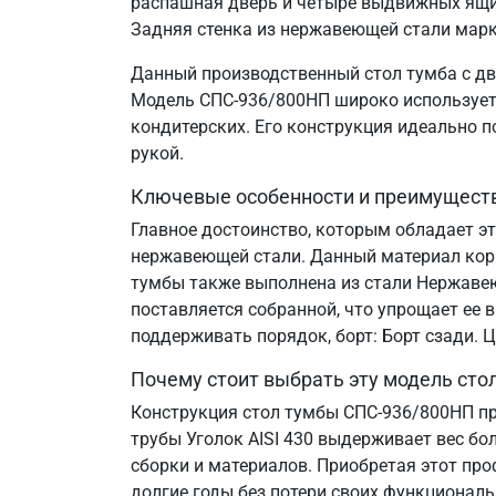
распашная дверь и четыре выдвижных ящи
Задняя стенка из нержавеющей стали марки
Данный производственный стол тумба с дв
Модель СПС-936/800НП широко используется
кондитерских. Его конструкция идеально 
рукой.
Ключевые особенности и преимущест
Главное достоинство, которым обладает э
нержавеющей стали. Данный материал корр
тумбы также выполнена из стали Нержавеющ
поставляется собранной, что упрощает ее 
поддерживать порядок, борт: Борт сзади.
Почему стоит выбрать эту модель сто
Конструкция стол тумбы СПС-936/800НП пр
трубы Уголок AISI 430 выдерживает вес бо
сборки и материалов. Приобретая этот пр
долгие годы без потери своих функциональ