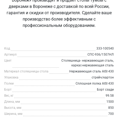
Воронеж» производит и продаёт столы тумбы с
дверками в Воронеже с доставкой по всей России,
гарантия и скидки от производителя. Сделайте ваше
производство более эффективным с
профессиональным оборудованием.
Код
333-100540
Артикул
СПС-936/1507НЛ
Цвет
Столешница- нержавеющая сталь,
каркас-нержавеющая сталь
Материал столешницы стола
Нержавеющая сталь AISI 430
Упаковка
стрейч/картон
Полки
Сплошная полка AISI 430
Борт
Борт сзади
Вес, кг
99.58
Длина, мм
1500
Высота, мм
850
Ширина, мм
700