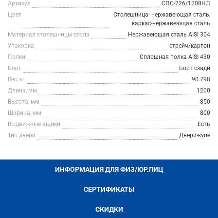
Артикул
СПС-226/1208НЛ
Цвет
Столешница- нержавеющая сталь,
каркас-нержавеющая сталь
Материал столешницы стола
Нержавеющая сталь AISI 304
Упаковка
стрейч/картон
Полки
Сплошная полка AISI 430
Борт
Борт сзади
Вес, кг
90.798
Длина, мм
1200
Высота, мм
850
Ширина, мм
800
Выдвижные ящики
Есть
Тип двери
Двери-купе
ИНФОРМАЦИЯ ДЛЯ ФИЗ/ЮР.ЛИЦ
СЕРТИФИКАТЫ
СКИДКИ