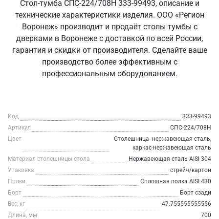
Стол-тумба СПС-224/708Н 333-99493, описание и
технические характеристики изделия. ООО «Регион
Воронеж» производит и продаёт столы тумбы с
дверками в Воронеже с доставкой по всей России,
гарантия и скидки от производителя. Сделайте ваше
производство более эффективным с
профессиональным оборудованием.
Код
333-99493
Артикул
СПС-224/708Н
Цвет
Столешница- нержавеющая сталь,
каркас-нержавеющая сталь
Материал столешницы стола
Нержавеющая сталь AISI 304
Упаковка
стрейч/картон
Полки
Сплошная полка AISI 430
Борт
Борт сзади
Вес, кг
47.755555555556
Длина, мм
700