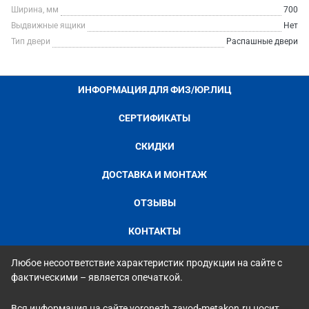
Ширина, мм
700
Выдвижные ящики
Нет
Тип двери
Распашные двери
ИНФОРМАЦИЯ ДЛЯ ФИЗ/ЮР.ЛИЦ
СЕРТИФИКАТЫ
СКИДКИ
ДОСТАВКА И МОНТАЖ
ОТЗЫВЫ
КОНТАКТЫ
Любое несоответствие характеристик продукции на сайте с
фактическими – является опечаткой.
Вся информация на сайте voronezh.zavod-metakon.ru носит