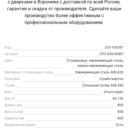
с дверками в Воронеже с доставкой по всей России,
гарантия и скидки от производителя. Сделайте ваше
производство более эффективным с
профессиональным оборудованием.
Код
333-100387
Артикул
СПС-836/808П
Цвет
Столешница- нержавеющая сталь,
каркас-нержавеющая сталь
Материал столешницы стола
Нержавеющая сталь AISI 430
Упаковка
стрейч/картон
Полки
Сплошная полка AISI 430
Борт
Отсутствует
Вес, кг
66.156
Длина, мм
800
Высота, мм
850
Ширина, мм
800
Выдвижные ящики
Есть