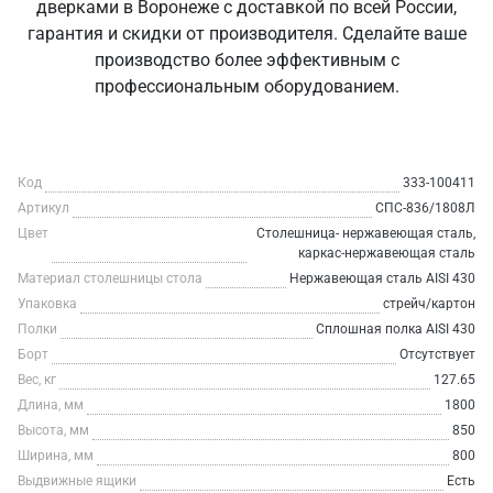
дверками в Воронеже с доставкой по всей России,
гарантия и скидки от производителя. Сделайте ваше
производство более эффективным с
профессиональным оборудованием.
Код
333-100411
Артикул
СПС-836/1808Л
Цвет
Столешница- нержавеющая сталь,
каркас-нержавеющая сталь
Материал столешницы стола
Нержавеющая сталь AISI 430
Упаковка
стрейч/картон
Полки
Сплошная полка AISI 430
Борт
Отсутствует
Вес, кг
127.65
Длина, мм
1800
Высота, мм
850
Ширина, мм
800
Выдвижные ящики
Есть