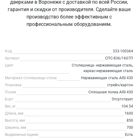
дверками в Воронеже с доставкой по всей России,
гарантия и скидки от производителя. Сделайте ваше
производство более эффективным с
профессиональным оборудованием.
Код
333-100364
Артикул
СПС-836/1607П
Цвет
Столешница- нержавеющая сталь,
каркас-нержавеющая сталь
Материал столешницы стола
Нержавеющая сталь AISI 430
Упаковка
стрейч/картон
Полки
Сплошная полка AISI 430
Борт
Отсутствует
Вес, кг
104.54
Длина, мм
1600
Высота, мм
850
Ширина, мм
700
Выдвижные ящики
Есть