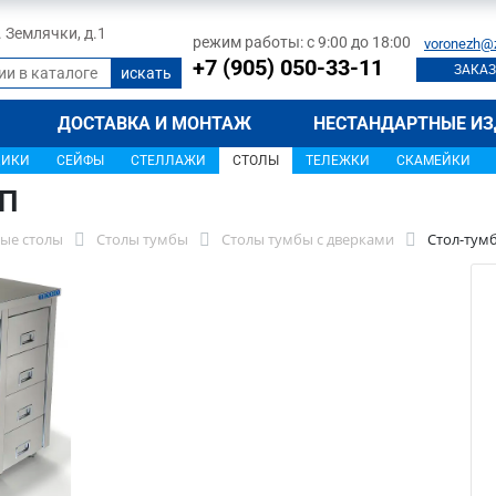
л. Землячки, д.1
режим работы: с 9:00 до 18:00
voronezh@
+7 (905) 050-33-11
ЗАКАЗ
ДОСТАВКА И МОНТАЖ
НЕСТАНДАРТНЫЕ ИЗ
ЩИКИ
СЕЙФЫ
СТЕЛЛАЖИ
СТОЛЫ
ТЕЛЕЖКИ
СКАМЕЙКИ
0П
ые столы
Столы тумбы
Столы тумбы с дверками
Стол-тум