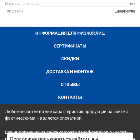
Выдвижные ящики
Нет
Тип двери
Двери-купе
ИНФОРМАЦИЯ ДЛЯ ФИЗ/ЮР.ЛИЦ
СЕРТИФИКАТЫ
СКИДКИ
ДОСТАВКА И МОНТАЖ
ОТЗЫВЫ
КОНТАКТЫ
Любое несоответствие характеристик продукции на сайте с
фактическими – является опечаткой.
Вся информация на сайте voronezh.zavod-metakon.ru носит
исключительно ознакомительный и справочный характер и ни
Продолжая пользоваться сайтом, вы