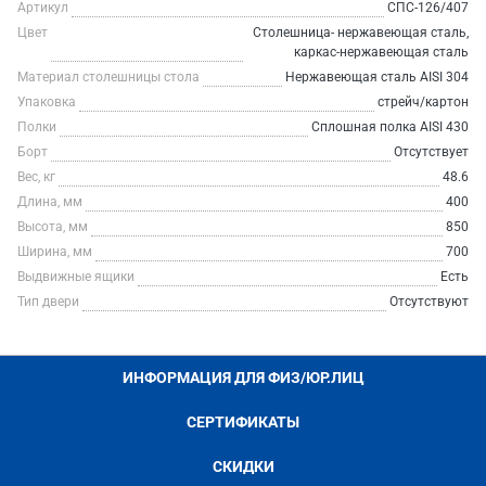
Артикул
СПС-126/407
Цвет
Столешница- нержавеющая сталь,
каркас-нержавеющая сталь
Материал столешницы стола
Нержавеющая сталь AISI 304
Упаковка
стрейч/картон
Полки
Сплошная полка AISI 430
Борт
Отсутствует
Вес, кг
48.6
Длина, мм
400
Высота, мм
850
Ширина, мм
700
Выдвижные ящики
Есть
Тип двери
Отсутствуют
ИНФОРМАЦИЯ ДЛЯ ФИЗ/ЮР.ЛИЦ
СЕРТИФИКАТЫ
СКИДКИ