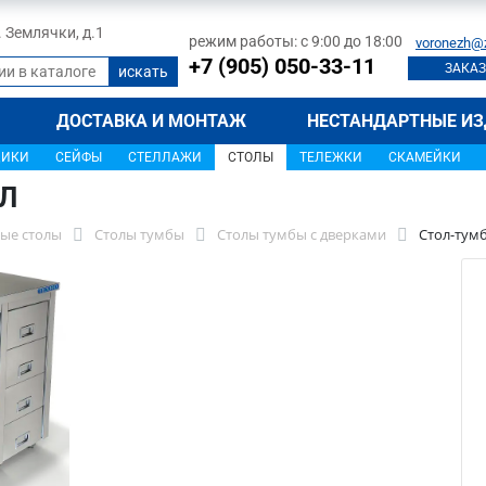
л. Землячки, д.1
режим работы: с 9:00 до 18:00
voronezh@
+7 (905) 050-33-11
ЗАКАЗ
ДОСТАВКА И МОНТАЖ
НЕСТАНДАРТНЫЕ ИЗ
ЩИКИ
СЕЙФЫ
СТЕЛЛАЖИ
СТОЛЫ
ТЕЛЕЖКИ
СКАМЕЙКИ
8Л
ые столы
Столы тумбы
Столы тумбы с дверками
Стол-тум