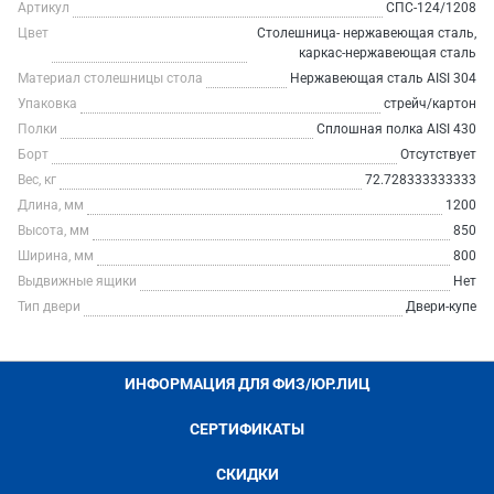
Артикул
СПС-124/1208
Цвет
Столешница- нержавеющая сталь,
каркас-нержавеющая сталь
Материал столешницы стола
Нержавеющая сталь AISI 304
Упаковка
стрейч/картон
Полки
Сплошная полка AISI 430
Борт
Отсутствует
Вес, кг
72.728333333333
Длина, мм
1200
Высота, мм
850
Ширина, мм
800
Выдвижные ящики
Нет
Тип двери
Двери-купе
ИНФОРМАЦИЯ ДЛЯ ФИЗ/ЮР.ЛИЦ
СЕРТИФИКАТЫ
СКИДКИ