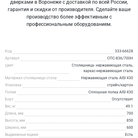
дверками в Воронеже с доставкой по всей России,
гарантия и скидки от производителя. Сделайте ваше
производство более эффективным с
профессиональным оборудованием.
Код
333-66628
Артикул
СПС-836/700Н
Цвет
Столешница- нержавеющая сталь,
каркас-нержавеющая сталь
Материал столешницы стола
Нержавеющая сталь AISI 430
Упаковка
стрейч/картон
Полки
Сплошная полка AISI 430
Борт
Отсутствует
Вес, кг
49.1
Длина, мм
700
Высота, мм
850
Ширина, мм
600
Выдвижные ящики
Есть