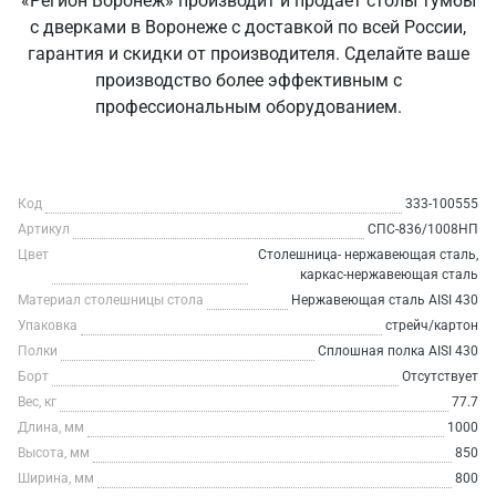
«Регион Воронеж» производит и продаёт столы тумбы
с дверками в Воронеже с доставкой по всей России,
гарантия и скидки от производителя. Сделайте ваше
производство более эффективным с
профессиональным оборудованием.
Код
333-100555
Артикул
СПС-836/1008НП
Цвет
Столешница- нержавеющая сталь,
каркас-нержавеющая сталь
Материал столешницы стола
Нержавеющая сталь AISI 430
Упаковка
стрейч/картон
Полки
Сплошная полка AISI 430
Борт
Отсутствует
Вес, кг
77.7
Длина, мм
1000
Высота, мм
850
Ширина, мм
800