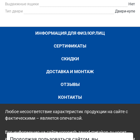
Выдвижные ящики
Нет
Тип двери
Двери-купе
ИНФОРМАЦИЯ ДЛЯ ФИЗ/ЮР.ЛИЦ
СЕРТИФИКАТЫ
СКИДКИ
ДОСТАВКА И МОНТАЖ
ОТЗЫВЫ
КОНТАКТЫ
Любое несоответствие характеристик продукции на сайте с
фактическими – является опечаткой.
Вся информация на сайте voronezh.zavod-metakon.ru носит
исключительно ознакомительный и справочный характер и ни
Продолжая пользоваться сайтом, вы