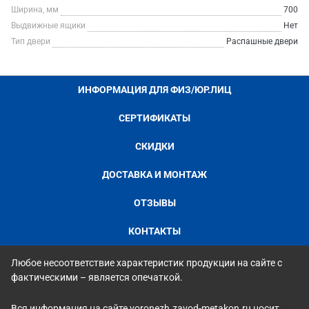
Ширина, мм
700
Выдвижные ящики
Нет
Тип двери
Распашные двери
ИНФОРМАЦИЯ ДЛЯ ФИЗ/ЮР.ЛИЦ
СЕРТИФИКАТЫ
СКИДКИ
ДОСТАВКА И МОНТАЖ
ОТЗЫВЫ
КОНТАКТЫ
Любое несоответствие характеристик продукции на сайте с
фактическими – является опечаткой.
Вся информация на сайте voronezh.zavod-metakon.ru носит