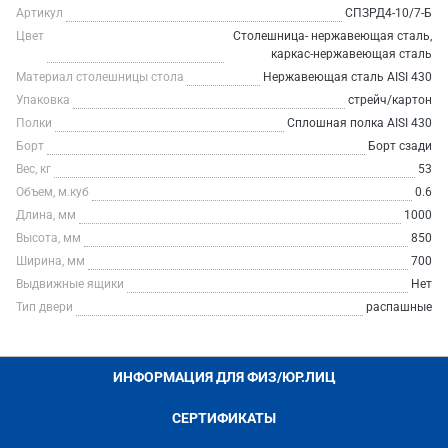
Артикул
СПЗРД4-10/7-Б
Цвет
Столешница- нержавеющая сталь,
каркас-нержавеющая сталь
Материал столешницы стола
Нержавеющая сталь AISI 430
Упаковка
стрейч/картон
Полки
Сплошная полка AISI 430
Борт
Борт сзади
Вес, кг
53
Объем, м.куб
0.6
Длина, мм
1000
Высота, мм
850
Ширина, мм
700
Выдвижные ящики
Нет
Тип двери
распашные
ИНФОРМАЦИЯ ДЛЯ ФИЗ/ЮР.ЛИЦ
СЕРТИФИКАТЫ