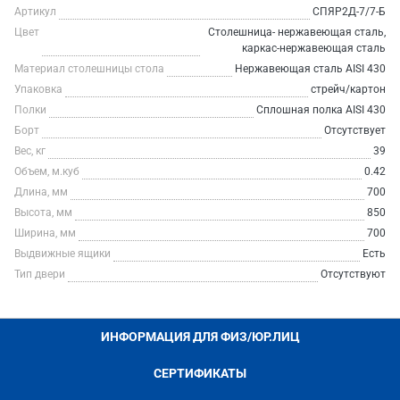
Артикул
СПЯР2Д-7/7-Б
Цвет
Столешница- нержавеющая сталь,
каркас-нержавеющая сталь
Материал столешницы стола
Нержавеющая сталь AISI 430
Упаковка
стрейч/картон
Полки
Сплошная полка AISI 430
Борт
Отсутствует
Вес, кг
39
Объем, м.куб
0.42
Длина, мм
700
Высота, мм
850
Ширина, мм
700
Выдвижные ящики
Есть
Тип двери
Отсутствуют
ИНФОРМАЦИЯ ДЛЯ ФИЗ/ЮР.ЛИЦ
СЕРТИФИКАТЫ